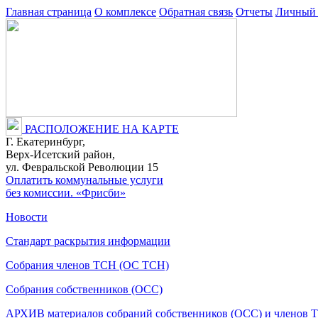
Главная страница
О комплексе
Обратная связь
Отчеты
Личный 
РАСПОЛОЖЕНИЕ НА КАРТЕ
Г. Екатеринбург,
Верх-Исетский район,
ул. Февральской Революции 15
Оплатить коммунальные услуги
без комиссии. «Фрисби»
Новости
Стандарт раскрытия информации
Собрания членов ТСН (ОС ТСН)
Собрания собственников (ОСС)
АРХИВ материалов собраний собственников (ОСС) и членов 