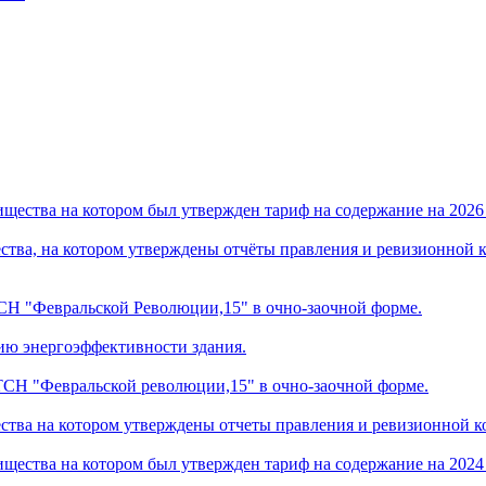
щества на котором был утвержден тариф на содержание на 2026 г
ства, на котором утверждены отчёты правления и ревизионной 
 ТСН "Февральской Революции,15" в очно-заочной форме.
ию энергоэффективности здания.
в ТСН "Февральской революции,15" в очно-заочной форме.
ства на котором утверждены отчеты правления и ревизионной к
щества на котором был утвержден тариф на содержание на 2024 г